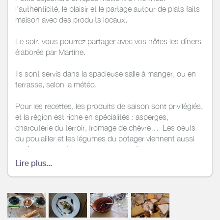
l’authenticité, le plaisir et le partage autour de plats faits
maison avec des produits locaux.
Le soir, vous pourrez partager avec vos hôtes les dîners
élaborés par Martine.
Ils sont servis dans la spacieuse salle à manger, ou en
terrasse, selon la météo.
Pour les recettes, les produits de saison sont privilégiés,
et la région est riche en spécialités : asperges,
charcuterie du terroir, fromage de chèvre… Les oeufs
du poulailler et les légumes du potager viennent aussi
agrémenter le répertoire de la cuisinière, qui
vous concoctera un menu avec soin et savoir-faire. Bien
Lire plus...
évidemment, tous ces mets sont accompagnés de vins
de Touraine.
Pour le petit déjeuner, la grande table vous attend avec
jus d’oranges pressées, pains et viennoiseries tout juste