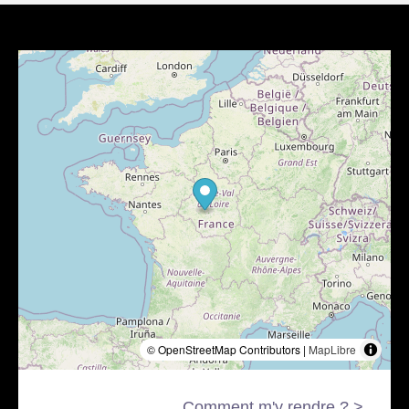
© OpenStreetMap Contributors |
MapLibre
Comment m'y rendre ? >