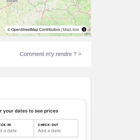
© OpenStreetMap Contributors |
MapLibre
Comment m'y rendre ? >
r your dates to see prices
ECK-IN
CHECK-OUT
d a date
Add a date