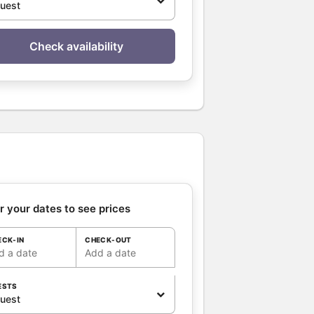
guest
Check availability
r your dates to see prices
ECK-IN
CHECK-OUT
d a date
Add a date
ESTS
guest