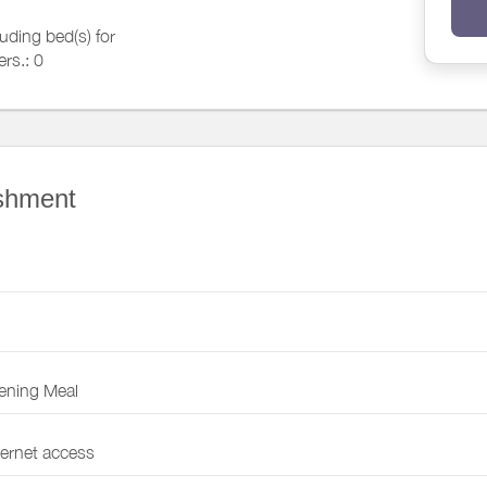
luding bed(s) for
ers.: 0
luding bed(s) for
ers.: 1
ishment
ening Meal
ternet access