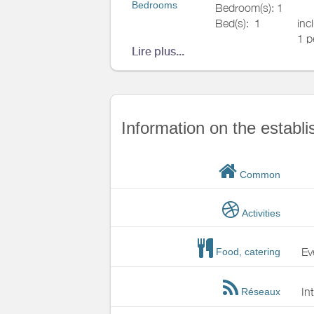
Heating / Air
Bedrooms
Bedroom(s): 1
conditioning
Bed(s):
1
inc
Outside
1 p
Lire plus...
inc
Various
2 p
Bathrooms
/
Shower room
Information on the establ
WC
Kitchen
Common
Other rooms
Media
Activities
Other
equipment
Ev
Food, catering
Heating / Air
conditioning
Outside
In
Réseaux
Various