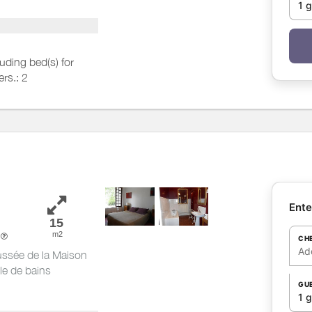
1 
 double chambre
luding bed(s) for
ers.: 2
luding bed(s) for
ers.: 1
Ente
15
m2
m
CH
Ad
ussée de la Maison
lle de bains
GU
1 