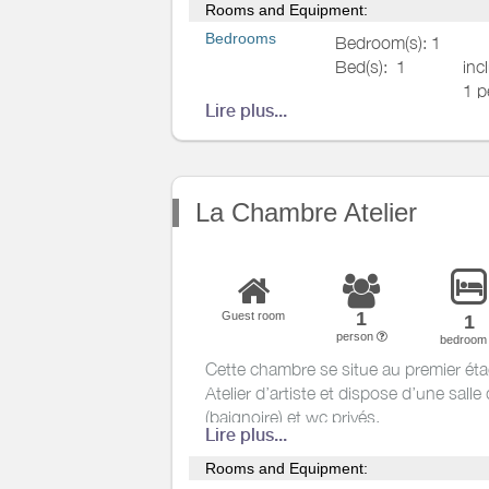
Cette chambre profite de la proximité 
Rooms and Equipment:
Outside
principale tout en étant parfaitement 
Bedrooms
Bedroom(s): 1
pièce commune attenante avec sa che
Various
Bed(s):
1
inc
bibliothèque vous offrira un moment d
1 p
chaleureux.
Lire plus...
inc
2 p
Bathrooms
/
Bathroom with
Shower room
bathtub
La Chambre Atelier
WC
Private WC
1
Guest room
1
Kitchen
person
bedroo
Cette chambre se situe au premier ét
Other rooms
Atelier d’artiste et dispose d’une salle
Media
(baignoire) et wc privés.
Lire plus...
Other
equipment
Vous traverserez l’atelier du peintre p
Rooms and Equipment:
calme et à la tranquillité de cet espace