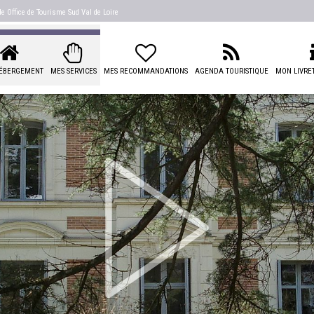
 de
Office de Tourisme Sud Val de Loire
ÉBERGEMENT
MES SERVICES
MES RECOMMANDATIONS
AGENDA TOURISTIQUE
MON LIVRET