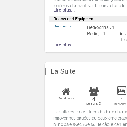
fenêtres donnant sur le parc, d’une lu
Lire plus...
douce. Le mélange subtil de meubles 
d’aménagements modernes et des pe
Rooms and Equipment:
contemporaines de Jean-Louis Coursa
Bedrooms
Bedroom(s): 1
une douceur et un confort particulièr
Bed(s):
1
inc
La salle de bains et les wc sont privatif
1 p
Lire plus...
inc
2 p
Lit enfant moins de 
demande)
La Suite
Bathrooms
/
Shower room
WC
Kitchen
4
Guest room
1
persons
bedroo
Other rooms
La suite est constituée de deux chamb
Media
mitoyennes situées au deuxième étag
principale avec vue sur le cèdre centen
Other