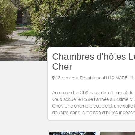
Chambres d'hôtes Le
Cher
13 rue de la République 41110 MAREU
Au cœur des Châteaux de la Loire et du 
vous accueille toute l’année au calme d’
Cher. Une chambre double et une suite f
doubles dans la maison d’hôtes indépend