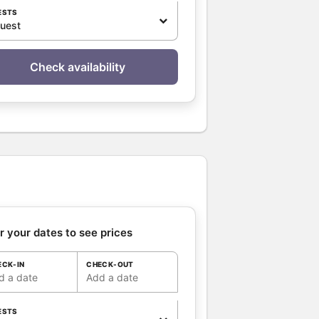
ESTS
guest
Check availability
r your dates to see prices
ECK-IN
CHECK-OUT
d a date
Add a date
ESTS