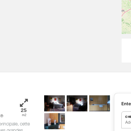
Ente
25
m2
m
CH
Ad
rincipale, cette
ses grandes