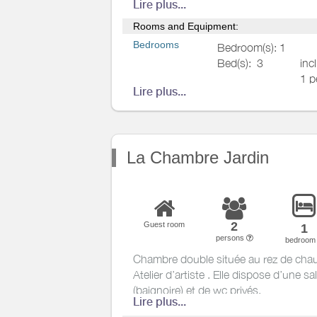
Lire plus...
equipment
de bains privée (douche et WC) cette
est idéale pour les familles.
Rooms and Equipment:
Heating / Air
conditioning
Bedrooms
Bedroom(s): 1
Bed(s):
3
inc
Outside
1 p
Various
Lire plus...
inc
2 p
Bathrooms
/
Shower room
La Chambre Jardin
WC
Kitchen
Other rooms
2
Guest room
1
persons
Media
bedroo
Chambre double située au rez de cha
Other
Atelier d’artiste . Elle dispose d’une sa
equipment
(baignoire) et de wc privés.
Heating / Air
Lire plus...
conditioning