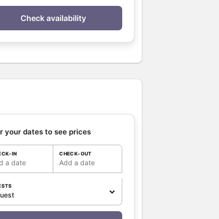
Check availability
r your dates to see prices
ECK-IN
CHECK-OUT
d a date
Add a date
ESTS
guest